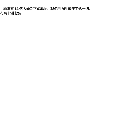
非洲有 14 亿人缺乏正式地址。我们用 API 改变了这一切。
布局非洲市场
BWENDI
语言
无人修补的基础设施鸿沟
十亿人从未拥有过地址。现
在依然没有。
14 亿人口。54 个国家。几十年来，数字经济一直试图在
没有可用地址层的情况下进行路由、验证和触达。
Bwendi 实时解析任何坐标背后的商业现状。无需邮编。