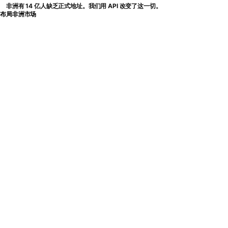
非洲有 14 亿人缺乏正式地址。我们用 API 改变了这一切。
布局非洲市场
BWENDI
语言
API 文档
Documentation for
teams integrating
Bwendi in production.
Use the API docs for endpoint details,
authentication, request formats, and rollout