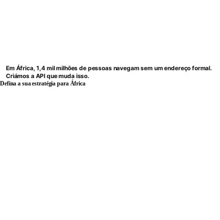
Em África, 1,4 mil milhões de pessoas navegam sem um endereço formal.
Criámos a API que muda isso.
Defina a sua estratégia para África
BWENDI
Idioma
A LACUNA DE INFRAESTRUTURA QUE NINGUÉM RESOLVE
Mil milhões de pessoas
nunca tiveram um